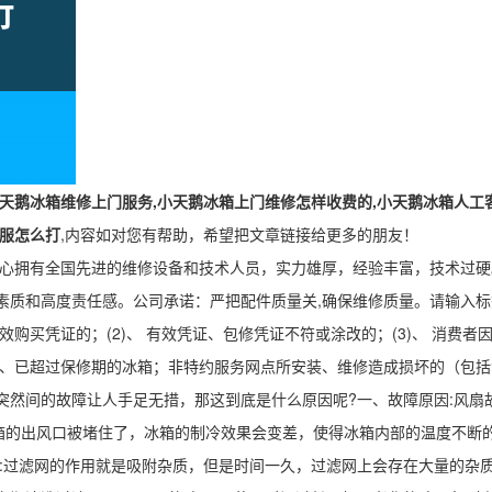
天鹅冰箱维修上门服务,小天鹅冰箱上门维修怎样收费的,小天鹅冰箱人工
客服怎么打
,内容如对您有帮助，希望把文章链接给更多的朋友！
中心拥有全国先进的维修设备和技术人员，实力雄厚，经验丰富，技术过
素质和高度责任感。公司承诺：严把配件质量关,确保维修质量。请输入标签
效购买凭证的；(2)、 有效凭证、包修凭证不符或涂改的；(3)、 消费者
理品、已超过保修期的冰箱；非特约服务网点所安装、维修造成损坏的（包
突然间的故障让人手足无措，那这到底是什么原因呢?一、故障原因:风扇
箱的出风口被堵住了，冰箱的制冷效果会变差，使得冰箱内部的温度不断的
象:过滤网的作用就是吸附杂质，但是时间一久，过滤网上会存在大量的杂