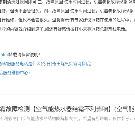
定期清洗过滤网即可.三、故障原因:使用时间过长，机器老化故障现象:
修，但也不会管很久。四、故障原因:使用时间过长，机器老化故障现象
行维修，但也不会管很久。温馨提示:有专家建议冰箱在使用的过程中，
制冷的内容就介绍到这了,如还有疑惑请拨打小天鹅冰箱总部热线电话。
.html
转载请保留说明！
修客服服务电话是什么(今日(奇田煤气灶官网售后)
后服务维修中心)
霜故障检测【空气能热水器结霜不利影响】(空气能
不利影响】(空气能热水器结构图解析大全)，希望有所帮助，仅作参考，欢迎