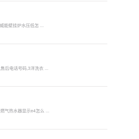
能壁挂炉水压低怎 ...
电话号码,3洋洗衣 ...
热水器显示e4怎么 ...