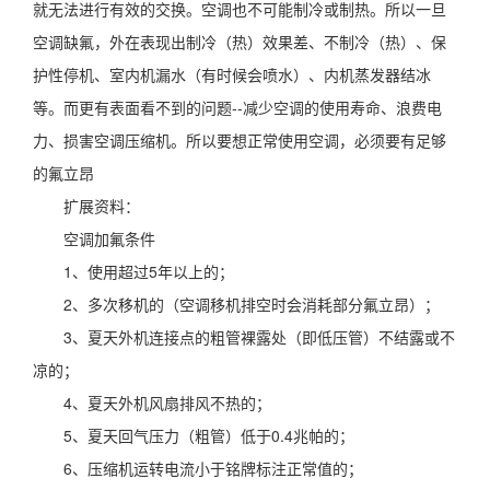
就无法进行有效的交换。空调也不可能制冷或制热。所以一旦
空调缺氟，外在表现出制冷（热）效果差、不制冷（热）、保
护性停机、室内机漏水（有时候会喷水）、内机蒸发器结冰
等。而更有表面看不到的问题--减少空调的使用寿命、浪费电
力、损害空调压缩机。所以要想正常使用空调，必须要有足够
的氟立昂
扩展资料：
空调加氟条件
1、使用超过5年以上的；
2、多次移机的（空调移机排空时会消耗部分氟立昂）；
3、夏天外机连接点的粗管裸露处（即低压管）不结露或不
凉的；
4、夏天外机风扇排风不热的；
5、夏天回气压力（粗管）低于0.4兆帕的；
6、压缩机运转电流小于铭牌标注正常值的；