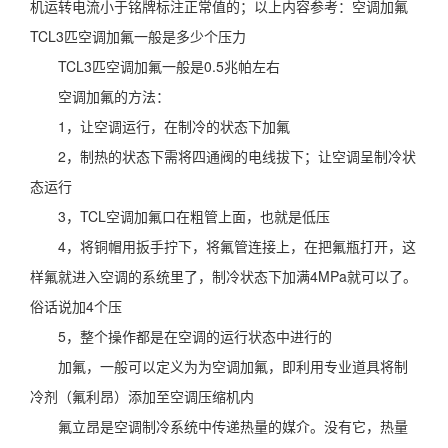
机运转电流小于铭牌标注正常值的；以上内容参考：空调加氟
TCL3匹空调加氟一般是多少个压力
TCL3匹空调加氟一般是0.5兆帕左右
空调加氟的方法：
1，让空调运行，在制冷的状态下加氟
2，制热的状态下需将四通阀的电线拔下；让空调呈制冷状
态运行
3，TCL空调加氟口在粗管上面，也就是低压
4，将铜帽用扳手拧下，将氟管连接上，在把氟瓶打开，这
样氟就进入空调的系统里了，制冷状态下加满4MPa就可以了。
俗话说加4个压
5，整个操作都是在空调的运行状态中进行的
加氟，一般可以定义为为空调加氟，即利用专业道具将制
冷剂（氟利昂）添加至空调压缩机内
氟立昂是空调制冷系统中传递热量的媒介。没有它，热量