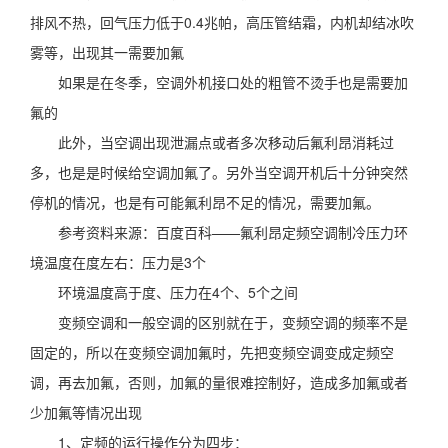
排风不热，回气压力低于0.4兆帕，高压管结霜，内机却结冰吹
雾等，出现其一需要加氟
如果是在冬季，空调外机接口处的粗管不烫手也是需要加
氟的
此外，当空调出现泄漏点或者多次移动后氟利昂消耗过
多，也是是时候给空调加氟了。另外当空调开机后十分钟突然
停机的情况，也是有可能氟利昂不足的情况，需要加氟。
参考资料来源：百度百科——氟利昂定频空调制冷压力环
境温度在度左右：压力是3个
环境温度高于度、压力在4个、5个之间
变频空调和一般空调的区别就在于，变频空调的频率不是
固定的，所以在变频空调加氟时，先把变频空调变成定频空
调，再去加氟，否则，加氟的量很难控制好，造成多加氟或者
少加氟等情况出现
1、定频的运行操作分为四步：