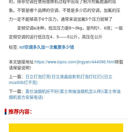
的，除非空调在使用或移机过程中出现了制冷剂氟跑漏的现
象。不管是哪个品牌的空调、不管是多少匹的空调，加氟的压
力一定不能够高于6个压力，通常来说加氟5个压力就够了
变频空调a冰种，低压压力是8～9kg，是R的1．6倍；一般
定频空调的运行低压在4．5——5公斤，高压在公斤
标签:
tcl空调多久加一次氟要多少钱
本文链接地址:
https://www.iopcc.com/jingyan/444096.html
转载
请保留说明！
上一篇：
日立灯泡灯亮(日立液晶投影机灯泡灯红灯)(日立
mca50b灯不亮)
下一篇：
富仕油烟机好不好(富士帝抽油烟机怎么样)(富士帝油
烟机官方安装电话)
推荐内容：