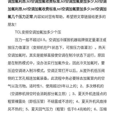
调加氟利昂,tcl空调加氟收费标准,tcl空调加氟要加多少,tcl空调
加氟利昂,tcl空调加氟收费标准,tcl空调加氟要加多少,tcl空调加
氟几个压力正常
,内容如对您有帮助，希望把文章链接给更多的
朋友！
TCL变频空调加氟加多少个压
压力一般不超过0.5。空调加冷媒按机器铭牌值定量灌注或
按压力值灌注（变频机在P1状态下，可按压力值灌注）。热天
空调加氟时，其实是能够直接使空调在制冷状态下运行，原因
是在制热模式中，没办法实行加氟作业，因此冷天加氟时，要
压迫空调进入制冷模式。空调正常打开以后，从屋外机低压阀
侧的工艺孔相连加氟装备。此流程中务必要除去加氟管内的空
气以及污物。适时性1、使用超过5年以上的；2、多次移机的
（空调移机排空时会消耗部分氟立昂）；3、夏天外机连接点的
粗管裸露处（即低压管）不结露或不凉的；4、夏天外机风扇排
风不热的；5、夏天回气压力（粗管）低于0.4兆帕的；6、压缩