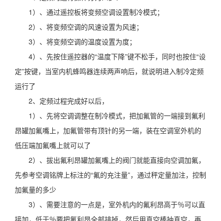
1）、通过遥控板将变频空调设置制冷模式；
2）、将变频空调的风速设置为风速；
3）、将变频空调的温度设置为度；
4）、先按住遥控器的“温度下降”键不松手，同时也按住“设
定”按键，当室内机蜂鸣器连续两声响后，就说明进入制冷定频
运行了
2、定频过程完成好以后，
1）、先将空调调整在制冷模式，把加氟管的一端接到氟利
昂罐加氟嘴上，加氟管带有顶针的另一端，装在空调室外机的
低压端加氟嘴上就可以了
2）、拔出氟利昂罐加氟嘴上的阀门就能直接向空调加氟，
先参考空调铭牌上标注的“氟的充注量”，通过秤定量加注，控制
加氟量的多少
3）、需要注意的一点是，室外机内的氟利昂高于％可以直
接加，低于％要把氟利昂全部排掉，然后用真空棒抽真空，再