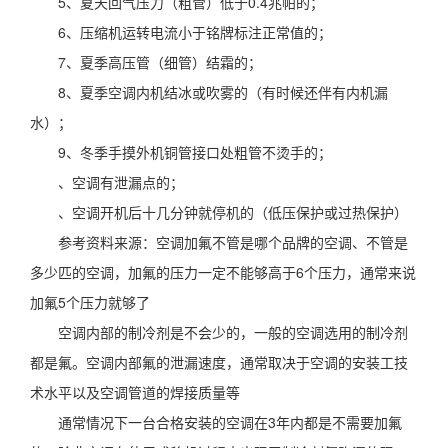
5、夏天回气压力（粗管）低于0.4兆帕的；
6、压缩机运转电流小于铭牌标注正常值的；
7、夏季高压管（细管）结霜的；
8、夏季空调内机结冰或吹雾的（有时候还伴有内机漏
水）；
9、冬季手摸外机铜管接口处粗管不烫手的；
、空调有泄漏点的；
、空调开机后十几分钟就停机的（低压保护或过热保护）
参考资料来源：空调加氟不管是哪个品牌的空调、不管是
多少匹的空调，加氟的压力一定不能够高于6个压力，通常来说
加氟5个压力就够了
空调内部的制冷剂是不会少的，一般的空调选用的制冷剂
都是氟。空调内部氟的泄漏速度，通常取决于空调的安装工技
术水平以及空调管道的焊接质量等
通常情况下一台合格安装的空调在3年内都是不需要加氟