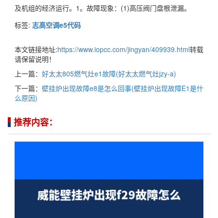
及机组的经济运行。1。故障现象：(1)高压阀门盘根泄漏。
标签:
志高空调e5代码
本文链接地址:
https://www.iopcc.com/jingyan/409939.html
转载
请保留说明！
上一篇：
好太太805燃气灶e1故障(好太太燃气灶jzy-a)
下一篇：
壁挂炉出现故障e8是怎么回事(壁挂炉出现故障E1是什
么原因)
推荐内容：