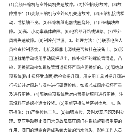
(1)变频压缩机与室外风机失速故障。(2)控制部分故障。(3)故
障排除：(1)变频压缩机与室外风机失速故障。(2)压缩机接线松
动，或接触不良。(3)压缩机继电器线圈烧坏。(4)IPM模块故
障。(5)高、小功率晶体故障。(6)电容器开路或短路。(7)室外
风机失速故障。(8)制冷剂泄漏。3。处理方法：(1)联系电热人
员检查控制系统，电机及膨胀电源线是否拉挂在设备上。(2)形
迅速就地手动或用手动摇把退出，修补损坏的螺旋管滑道，凸
轮，更换驱动校如螺旋管滑道损坏严重应更换新的。(3)隔绝单
项系统(防止损坏受热面)后检修提升阀，用专用工具对提升阀进
行拆卸并对阀芯与阀座进行研磨检修，如阀芯或阀座损坏严重
及进行更换。(4)隔绝单项系统后对内管密封填料进行更换，注
意填料压盖螺栓适度拧紧。(5)重新更换法兰密封垫片。4。防
范措施：(1)严格检修工艺。(2)加强点检，及时发现问题及时处
理。高压手动截止阀门常见故障高压阀门在系统起到很重要的
作用，阀门的泄露会造成系统大量的汽水流失，影响工作人员