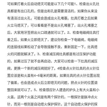
可如果打着火后自动熄灭可能是以下几个可能1、检查出火孔灶
具都是有出口孔的，但是出和孔是需要清洁的，如果你从来没
有清洁过出火孔，可能会造成出火孔堵塞。灶具打着之后如果
火立马熄灭了，可以看看是不是出火孔堵塞了，出火孔堵塞之
后，大家用牙签把出火口疏通就可以了。2、检查电磁阀灶具打
着之后，如果火立即熄灭了，建议你检查一下电磁阀，电磁阀
的连接线如果松动了会导致接触不良，重新固定一下，灶具熄
火的问题就解决了。3、检查减压阀灶具都是有过压保护功能
的，如果过压了就不会再启动，大家可以检查一下灶具的减压
阀，更换一个新的减压阀就好了。4检查点火针灶具的点火针位
置应该是和火盖有4~6毫米的距离，如果灶具的点火针位置出现
了偏差，也会造成点火后立即熄灭的问题，把点火针的位置调
整回来就可以了。5、检查感应针人建造的炉头上有大火盖和小
火盖，这两个火盖之间是有两个探针的，一根探针是脉冲点火
针，而另一根则是自动熄火保护探针。这个自动熄火保护的探