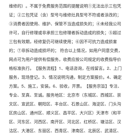
维修的）。不属于免费服务范围的提醒说明①无法出示三包凭
证；②三包凭证（含）型号与维修灶具型号不符或者涂改的；
③消费者因使用、维护、保管不当造成损失的；④未经我公司
许可，自行修理或非承担三包修理者拆动造成的损失；⑤超过
三包有效期，经修复仍可继续使用；⑥因不可抗力造成损害
的；⑦非拆动造成损坏的； 符合以上情况，如用户同意交费，
网点可为用户提供有偿服务，收费应按公司规定的收费指导价
格标准执行。【服务流程】1、电话咨询，在线留言。2、上门
服务，现场登记。3、情况说明沟通，制定方案报价。4、确定
方案。5、施工，安装。6、验收，开票。【服务宗旨】专注、
专业、至真、至诚。服务地区：北京市（东城区、西城区、崇
文区、宣武区、朝阳区、丰台区、石景山区、海淀区、门头沟
区房山区、通州区、顺义区、昌平区、大兴区）天津市（和平
区、河东区、河西区、南开区、河北区、红桥区、塘沽区、汉
沽区、大港区、东丽区、西青区、津南区、北辰区、武清区、