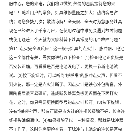
服中心，您的来电，我们将以微笑-热情的态度接待您的来
电！！随着用户的增多，灶具维修量随之加大；热线容易占
线；请您多拨几次；敬请谅解！全天候、全天时为您服务灶具
现在已经进入了千家万户，在使用过程中难免会遇到故障问题
或使用疑惑！今天就为大家科普下灶具常见的几个故障问题？
第1：点火完全没反应：这一般与灶具的点火针、脉冲器、电池
这三个部件有关，需要你进行以下检查：(1)检查电池正负极是
否安装正确，再看看是否是电池没电了，更换一节新电池试
试。(2)按下旋钮时，可以听到“啪啪啪”的脉冲点火声，但看不
到火花，那一定是点火针断了。因点火针是铁心外包陶瓷，外
面陶瓷层很容易碰断，造成断裂处离负极更近而在下面打火
花，这时，你只需要更换同型号的点火针即可。(3)按下旋钮，
没有“啪啪啪”声，那有可能是点火针的连接线接触不好，检查连
线接头确保通电。(4)如果排除了以上三种情况，那就是脉冲器
不工作了，这时你需要检查看一下脉冲与电池盒的连线是否完