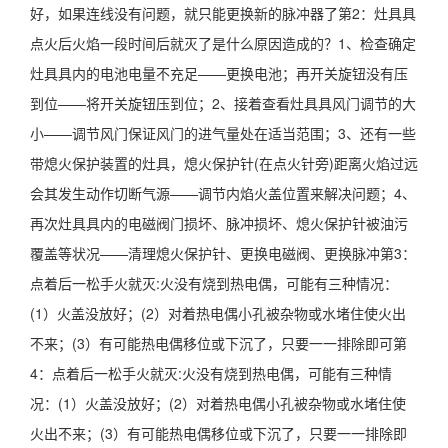
好，如果连线没有问题，就只能更换新的脉冲器了第2：灶具具
点火后火焰一段时间后就灭了是什么原因造成的？1、检查确定
灶具具内的电池电量不充足——更换电池；再开关旋钮没有压
到位——将开关旋钮压到位；2、接着查看灶具具风门调节的大
小——调节风门保证风门的进气量处在适当范围；3、还有一些
带熄火保护装置的灶具，熄火保护针(在点火针旁)距离火焰过远
会其发生动作切断气源——调节内焰火盖位置来解决问题；4、
再次灶具具内的电磁阀门损坏、脉冲损坏、熄火保护针被油污
覆盖等状况——清理熄火保护针、更换电磁阀、更换脉冲第3：
点着后一松手火就灭:火没有烧到热电偶，可能有三种情况：
(1）火盖没放好；(2）对着热电偶小孔被杂物或水堵住使火出
不来；(3）有可能热电偶移位或下沉了，只要一一排除即可第
4：点着后一松手火就灭:火没有烧到热电偶，可能有三种情
况：(1）火盖没放好；(2）对着热电偶小孔被杂物或水堵住使
火出不来；(3）有可能热电偶移位或下沉了，只要一一排除即