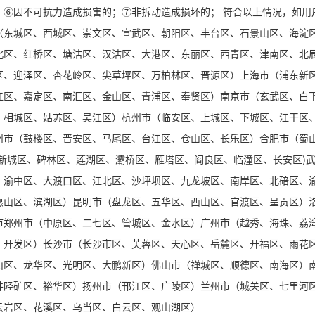
；⑥因不可抗力造成损害的；⑦非拆动造成损坏的； 符合以上情况，如用
（东城区、西城区、崇文区、宣武区、朝阳区、丰台区、石景山区、海淀
北区、红桥区、塘沽区、汉沽区、大港区、东丽区、西青区、津南区、北
区、迎泽区、杏花岭区、尖草坪区、万柏林区、晋源区）上海市（浦东新
江区、嘉定区、南汇区、金山区、青浦区、奉贤区）南京市（玄武区、白
、相城区、姑苏区、吴江区）杭州市（临安区、上城区、下城区、江干区
州市（鼓楼区、晋安区、马尾区、台江区、仓山区、长乐区）合肥市（蜀
新城区、碑林区、莲湖区、灞桥区、雁塔区、阎良区、临潼区、长安区)
、渝中区、大渡口区、江北区、沙坪坝区、九龙坡区、南岸区、北碚区、
惠山区、滨湖区）昆明市（盘龙区、五华区、西山区、官渡区、呈贡区）
市郑州市（中原区、二七区、管城区、金水区）广州市（越秀、海珠、荔
、开发区）长沙市（长沙市区、芙蓉区、天心区、岳麓区、开福区、雨花
山区、龙华区、光明区、大鹏新区）佛山市（禅城区、顺德区、南海区）
井陉矿区、裕华区）扬州市（邗江区、广陵区）兰州市（城关区、七里河
云岩区、花溪区、乌当区、白云区、观山湖区）