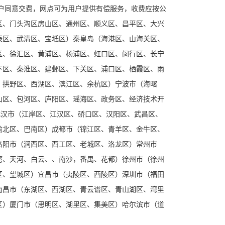
户同意交费，网点可为用户提供有偿服务，收费应按公
区、门头沟区房山区、通州区、顺义区、昌平区、大兴
辰区、武清区、宝坻区）秦皇岛（海港区、山海关区、
区、徐汇区、黄浦区、杨浦区、虹口区、闵行区、长宁
下区、秦淮区、建邺区、下关区、浦口区、栖霞区、雨
、拱野区、西湖区、滨江区、余杭区）宁波市（海曙
山区、包河区、庐阳区、瑶海区、政务区、经济技术开
武汉市（江岸区、江汉区、硚口区、汉阳区、武昌区、
渝北区、巴南区）成都市（锦江区、青羊区、金牛区、
洛阳市（涧西区、西工区、老城区、洛龙区）常州市
湾、天河、白云、、南沙，番禺、花都）徐州市（徐州
区、望城区）宜昌市（夷陵区、西陵区）深圳市（福田
南昌市（东湖区、西湖区、青云谱区、青山湖区、湾里
区）厦门市（思明区、湖里区、集美区）哈尔滨市（道