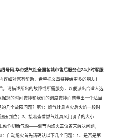
线号码,华帝燃气灶全国各城市售后服务点24小时客服
,内容如对您有帮助，希望把文章链接给更多的朋友！
后，请描述所出的故障或所需服务，以便派出合适人选
根据您的时间安排和我们的调度安排而商量出一个适当
见的几个故障问题？第1：燃气灶具点火后火焰一段时
钮压到位；2、接着查看燃气灶具风门调节的大小——
发生动作切断气源——调节内焰火盖位置来解决问题；
2：自动熄火首先请确认以下几个问题：1、是否是第