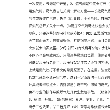
一次使用，气源是否开通；2、燃气阀是否完全打开（
用燃气时，燃气表自动关阀；解决方案——长按燃气
气体或爆炸性气体，极易引起事故，十分危险。排除方
把燃气总开关关小一点。(3)厨房空气流动太快也会发
现象，只要调整好即可排除故障第4：黄焰:正常燃
火苗软而无力，热效率很低，并使锅底积碳，而且会造
火焰就会由黄变蓝。(2)引射管内有铁锈等杂物，会
不同心也会导致黄焰，只需调整燃烧器位置，使两者中
可能是高压线老化了。高压线就是连着点火针的黑线
上就是燃气灶打不着火的常见原因了，在这里，油宝
的燃气就会积聚在空气中，达到一定浓度时一旦遇到
灶具或者继续点火，否则容易引燃空气中滞留的燃气
免不专业的操作导致燃气灶具发生危险事故。【服务流
6、验收，开票。【服务宗旨】专注、专业、至真、
出示三包凭证；②三包凭证（含）型号与维修燃气灶