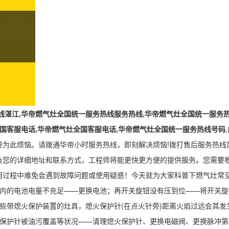
线湛江,华帝燃气灶全国统一服务热线服务热线,华帝燃气灶全国统一服务热
全国客服电话,华帝燃气灶全国客服电话,华帝燃气灶全国统一服务热线号码
要为此烦恼。请拨通华帝小时服务热线，即刻解决烦恼!拨打售后服务热线
及您的详细地址和联系方式，工程师将能更快更方便的提供服务。您需要
用过程中难免会遇到故障问题或使用疑惑！今天就为大家科普下燃气灶常
具内的电池电量不充足——更换电池；再开关旋钮没有压到位——将开关旋
些带熄火保护装置的灶具，熄火保护针(在点火针旁)距离火焰过远会其
保护针被油污覆盖等状况——清理熄火保护针、更换电磁阀、更换脉冲第