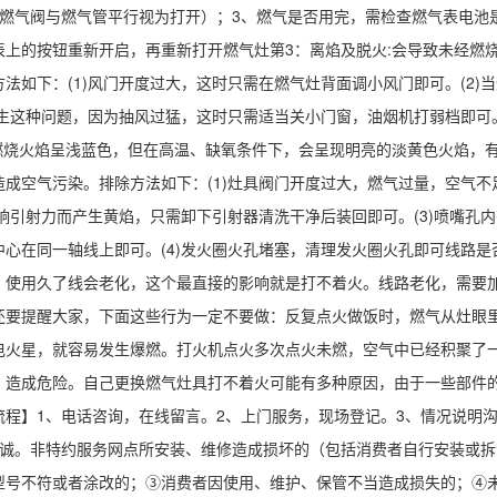
燃气阀与燃气管平行视为打开）；3、燃气是否用完，需检查燃气表电池
表上的按钮重新开启，再重新打开燃气灶第3：离焰及脱火:会导致未经燃
法如下：(1)风门开度过大，这时只需在燃气灶背面调小风门即可。(2)
生这种问题，因为抽风过猛，这时只需适当关小门窗，油烟机打弱档即可。
气燃烧火焰呈浅蓝色，但在高温、缺氧条件下，会呈现明亮的淡黄色火焰，
成空气污染。排除方法如下：(1)灶具阀门开度过大，燃气过量，空气不
影响引射力而产生黄焰，只需卸下引射器清洗干净后装回即可。(3)喷嘴孔
心在同一轴线上即可。(4)发火圈火孔堵塞，清理发火圈火孔即可线路
，使用久了线会老化，这个最直接的影响就是打不着火。线路老化，需要
还要提醒大家，下面这些行为一定不要做：反复点火做饭时，燃气从灶眼
电火星，就容易发生爆燃。打火机点火多次点火未燃，空气中已经积聚了
，造成危险。自己更换燃气灶具打不着火可能有多种原因，由于一些部件
程】1、电话咨询，在线留言。2、上门服务，现场登记。3、情况说明沟
至诚。非特约服务网点所安装、维修造成损坏的（包括消费者自行安装或
型号不符或者涂改的；③消费者因使用、维护、保管不当造成损失的；④