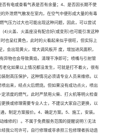
是否有电或查看气表是否有余量；4、是否因长期不使
烧的外泄燃气散发在室内，在空气中便形成大量的有毒
当燃气压力过大也可能出现这种问题，因此，可以尝试
(4)火盖、火盖座没有配合好(或变形)也可能引发这种
有时也呈红黄色，此时的火看起来似乎很旺，但实际上
足，会出现黄火，增大调风板开 度，增加进风面积，
内有异物也会导致黄焰，清理干净即可；喷嘴与引射管
是否老化如果以上情况都没发生，可就是打不着火，很有
加装耐高压保护，这种情况必须请专业人员来维修。以
里喷出来，经点火后燃烧。但如果没有成功点火，喷出
一定浓度的燃气，此时严禁用火柴、打火机等明火检查
的更换或修理需要专业人士，不建议大家自己更换，以
通，制定方案报价。4、确定方案。5、施工，安装。
拆动维修的）。不属于免费服务范围的提醒说明①无法
未经我公司许可，自行修理或非承担三包修理者拆动造