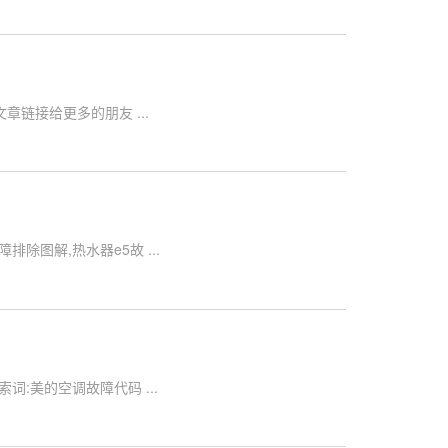
链接给更多的朋友 ...
除图解,热水器e5故 ...
:美的空调故障代码 ...