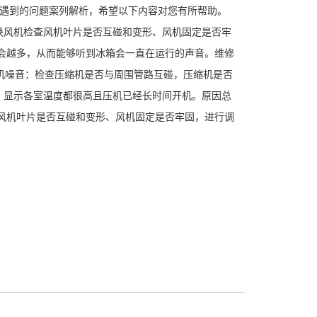
程遇到的问题案列解析，希望以下内容对您有所帮助。
换风机检查风机叶片是否互碰和变形、风机固定是否牢
会越多，从而能够听到冰箱会一直在运行的声音。维修
机噪音：检查压缩机是否与周围管路互碰，压缩机是否
、显示各室温度都很高且压机已经长时间开机。原因总
风机叶片是否互碰和变形、风机固定是否牢固，进行调