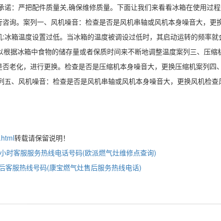
承诺：严把配件质量关,确保维修质量。下面让我们来看看冰箱在使用过
行咨询。案列一、风机噪音：检查是否是风机串轴或风机本身噪音大，更
机:冰箱温度设置过低。当冰箱的温度被调设过低时，其启动运转的频率就
可以根据冰箱中食物的储存量或者保质时间来不断地调整温度案列三、压缩
是否老化，进行更换。检查是否是压缩机本身噪音大，更换压缩机案列四
案列五、风机噪音：检查是否是风机串轴或风机本身噪音大，更换风机检查
.html
转载请保留说明！
4小时客服服务热线电话号码(欧派燃气灶维修点查询)
后客服热线号码(康宝燃气灶售后服务热线电话)