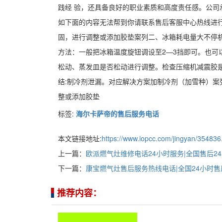
践经 验，还具备良好的职业素质和高度责任感。公司
如下面的内容无法帮到你请联系售后客服中心热线进
固，进行调整或添加胶垫案列二、冰箱耗电量大不停
方法：一般把冰箱温度旋钮调设至2—3挡即可。也
松动、蒸发皿是否松动进行调整。检查压缩机减震胶
结:制冷剂泄漏。对应解决方案加制冷剂（加雪种）
整或添加胶垫
标签:
海尔卡萨帝的售后服务电话
本文链接地址:
https://www.iopcc.com/jingyan/354836
上一篇：
欧派燃气灶维修电话24小时服务|全国售后2
下一篇：
康宝燃气灶售后服务热线电话|全国24小时售
推荐内容：