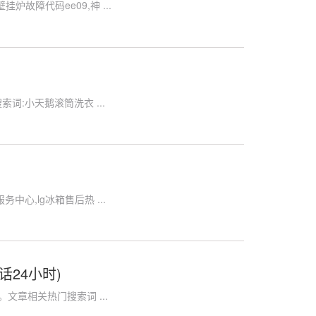
障代码ee09,神 ...
:小天鹅滚筒洗衣 ...
心,lg冰箱售后热 ...
24小时)
章相关热门搜索词 ...