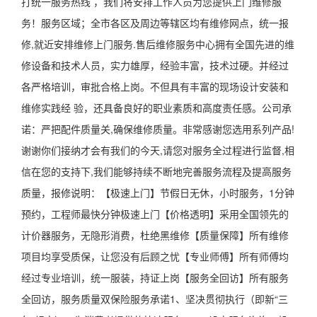
打统一服务热线 ，我们将安排工作人员为您提供上门维修服
务！服务区域；全市各区及周边等辖区均有维修网点，统一报
修,就近安排维修上门服务.售后维修服务中心拥有全国先进的维
修设备和技术人员，实力雄厚，经验丰富，技术过硬。并经过
各严格培训，审批合格上岗。不但具有丰富的现场设计安装和
维修实践经 验，还具备良好的职业素质和高度责任感。公司承
诺：严把配件质量关,确保维修质量。非常感谢您选用系列产品!
谢谢你们接纳才会有我们的今天,请您对服务全过程进行监督,相
信在您的支持下,我们能够持续不断地完善服务流程及提高服务
质量，报修说明：【极速上门】节假日无休，小时服务，1分钟
预约，工程师最快分钟极速上门【价格透明】采用全国领先的
计价器服务，无隐形消费，杜绝黑维修【质量保障】所有维修
项目均享受质保，让您没有后顾之忧【专业师傅】所有师傅均
经过专业培训，统一服装，持证上岗【服务全回访】所有服务
全回访，服务质量双保险服务承诺1、坚决贯彻执行（即新“三