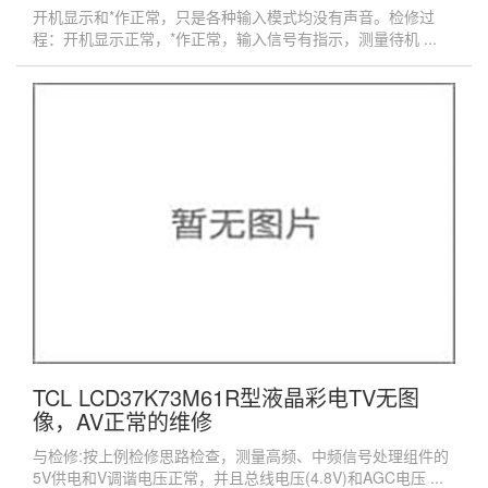
开机显示和*作正常，只是各种输入模式均没有声音。检修过
程：开机显示正常，*作正常，输入信号有指示，测量待机 ...
TCL LCD37K73M61R型液晶彩电TV无图
像，AV正常的维修
与检修:按上例检修思路检查，测量高频、中频信号处理组件的
5V供电和V调谐电压正常，并且总线电压(4.8V)和AGC电压 ...