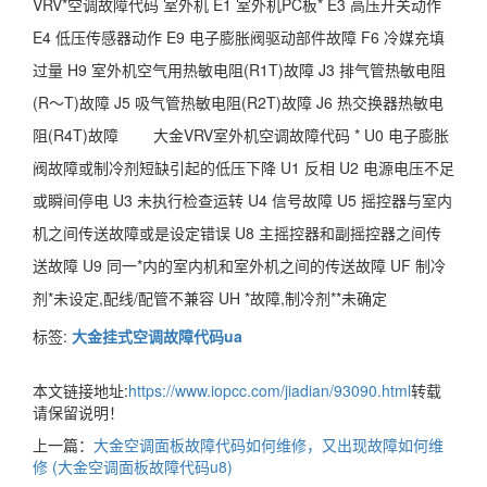
VRV*空调故障代码 室外机 E1 室外机PC板* E3 高压开关动作
E4 低压传感器动作 E9 电子膨胀阀驱动部件故障 F6 冷媒充填
过量 H9 室外机空气用热敏电阻(R1T)故障 J3 排气管热敏电阻
(R～T)故障 J5 吸气管热敏电阻(R2T)故障 J6 热交换器热敏电
阻(R4T)故障 大金VRV室外机空调故障代码 * U0 电子膨胀
阀故障或制冷剂短缺引起的低压下降 U1 反相 U2 电源电压不足
或瞬间停电 U3 未执行检查运转 U4 信号故障 U5 摇控器与室内
机之间传送故障或是设定错误 U8 主摇控器和副摇控器之间传
送故障 U9 同一*内的室内机和室外机之间的传送故障 UF 制冷
剂*未设定,配线/配管不兼容 UH *故障,制冷剂**未确定
标签:
大金挂式空调故障代码ua
本文链接地址:
https://www.iopcc.com/jiadian/93090.html
转载
请保留说明！
上一篇：
大金空调面板故障代码如何维修，又出现故障如何维
修 (大金空调面板故障代码u8)